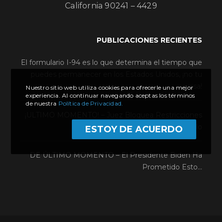
California 90241 – 4429
PUBLICACIONES RECIENTES
El formulario I-94 es lo que determina el tiempo que
puedes permanecer en los Estados Unidos, ¡no tu
visa!
Nuestro sitio web utiliza cookies para ofrecerle una mejor
experiencia. Al continuar navegando aceptas los términos
de nuestra
Política de Privacidad.
¡ULTIMO MOMENTO! – Juez Bloquea Restricciones
De Asilo
ESTOY DE ACUERDO
DE ÚLTIMO MOMENTO – El Presidente Biden Ha
Prometido Esto…