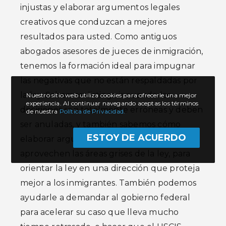
injustas y elaborar argumentos legales
creativos que conduzcan a mejores
resultados para usted. Como antiguos
abogados asesores de jueces de inmigración,
tenemos la formación ideal para impugnar
las negativas que no están respaldadas por
la ley. Sabemos distinguir cuando las
Nuestro sitio web utiliza cookies para ofrecerle una mejor
experiencia. Al continuar navegando aceptas los términos
decisiones son totalmente erróneas y deben
de nuestra
Política de Privacidad.
ser anuladas, y también sabemos cómo
ESTOY DE ACUERDO
elaborar argumentos legales que
aprovechen las áreas grises de la ley, para
orientar la ley en una dirección que proteja
mejor a los inmigrantes. También podemos
ayudarle a demandar al gobierno federal
para acelerar su caso que lleva mucho