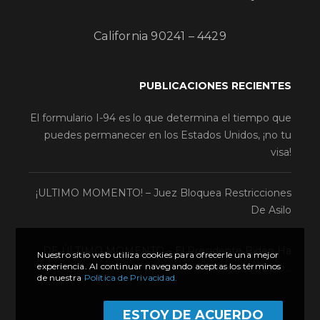
California 90241 – 4429
PUBLICACIONES RECIENTES
El formulario I-94 es lo que determina el tiempo que
puedes permanecer en los Estados Unidos, ¡no tu
visa!
¡ULTIMO MOMENTO! – Juez Bloquea Restricciones
De Asilo
DE ÚLTIMO MOMENTO – El Presidente Biden Ha
Nuestro sitio web utiliza cookies para ofrecerle una mejor
experiencia. Al continuar navegando aceptas los términos
Prometido Esto…
de nuestra
Política de Privacidad.
ESTOY DE ACUERDO